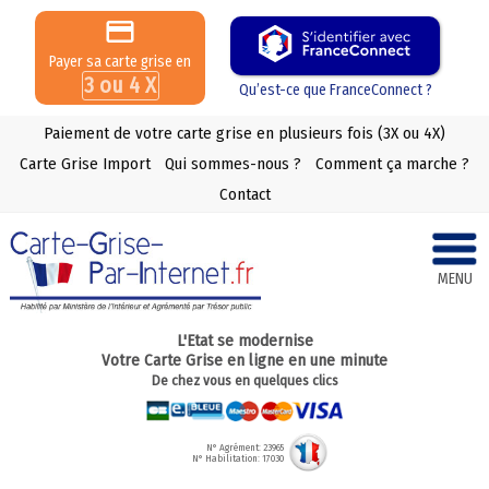
Payer sa carte grise en
3 ou 4 X
Qu’est-ce que FranceConnect ?
Paiement de votre carte grise en plusieurs fois (3X ou 4X)
Carte Grise Import
Qui sommes-nous ?
Comment ça marche ?
Contact
MENU
L'Etat se modernise
Votre Carte Grise en ligne en une minute
De chez vous en quelques clics
N° Agrément: 23965
N° Habilitation: 17030