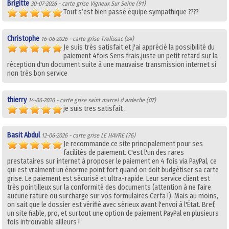
Brigitte
30-07-2026 - carte grise Vigneux Sur Seine (91)
Tout s’est bien passé équipe sympathique ????
Christophe
16-06-2026 - carte grise Trelissac (24)
Je suis très satisfait et j'ai apprécié la possibilité du
paiement 4fois Sens frais.juste un petit retard sur la
réception d'un document suite à une mauvaise transmission internet si
non très bon service
thierry
14-06-2026 - carte grise saint marcel d ardeche (07)
je suis tres satisfait .
Basit Abdul
12-06-2026 - carte grise LE HAVRE (76)
Je recommande ce site principalement pour ses
facilités de paiement. C'est l'un des rares
prestataires sur internet à proposer le paiement en 4 fois via PayPal, ce
qui est vraiment un énorme point fort quand on doit budgétiser sa carte
grise. Le paiement est sécurisé et ultra-rapide. Leur service client est
très pointilleux sur la conformité des documents (attention à ne faire
aucune rature ou surcharge sur vos formulaires Cerfa !). Mais au moins,
on sait que le dossier est vérifié avec sérieux avant l'envoi à l'État. Bref,
un site fiable, pro, et surtout une option de paiement PayPal en plusieurs
fois introuvable ailleurs !