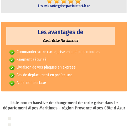
Les avis carte-grise-par-internet.fr >>
Les avantages de
Carte Grise Par Internet
Commander votre carte grise en quelques minutes
Paiement sécurisé
Livraison de vos plaques en express
Pas de déplacement en préfecture
Appel non surtaxé
Liste non exhaustive de changement de carte grise dans le
département
Alpes Maritimes
- région Provence Alpes Côte d Azur
Carte grise 06 - Alpes Maritimes
Duplicata carte grise 06 - Alpes Maritimes