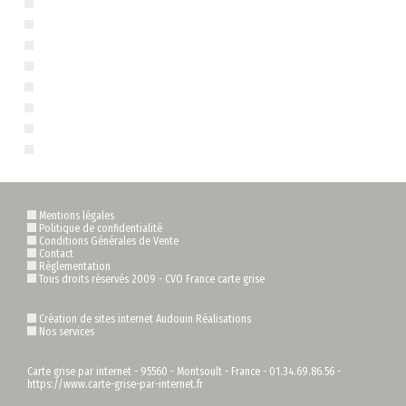
Carte grise 22 - Ploumagoar 22970
Carte grise 22 - Plouha 22580
Carte grise 22 - Plédran 22960
Carte grise 22 - Perros-Guirec 22700
Carte grise 22 - Paimpol 22500
Carte grise 22 - Langueux 22360
Carte grise 22 - Guingamp 22200
Carte grise 22 - Bégard 22140
Mentions légales
Politique de confidentialité
Conditions Générales de Vente
Contact
Règlementation
Tous droits réservés 2009 -
CVO France carte grise
Création de sites internet Audouin Réalisations
Nos services
Carte grise par internet
-
95560
-
Montsoult
-
France
-
01.34.69.86.56
-
https://www.carte-grise-par-internet.fr