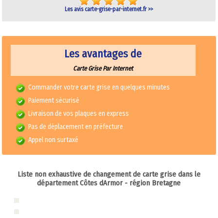
Les avis carte-grise-par-internet.fr >>
Les avantages de
Carte Grise Par Internet
Commander votre carte grise en quelques minutes
Paiement sécurisé
Livraison de vos plaques en express
Pas de déplacement en préfecture
Appel non surtaxé
Liste non exhaustive de changement de carte grise dans le
département
Côtes dArmor
- région Bretagne
Carte grise 22 - Côtes dArmor
Duplicata carte grise 22 - Côtes dArmor