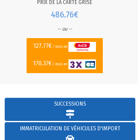
PRIX DE LA CARTE GRISE
486.76€
-- ou --
127.77€
/ mois en
170.37€
/ mois en
SUCCESSIONS
IMMATRICULATION DE VÉHICULES D'IMPORT