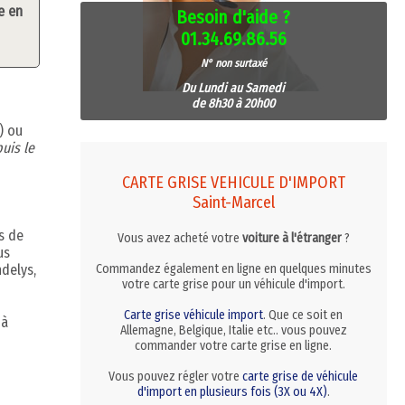
e en
Besoin d'aide ?
01.34.69.86.56
N° non surtaxé
Du Lundi au Samedi
de 8h30 à 20h00
) ou
uis le
CARTE GRISE VEHICULE D'IMPORT
Saint-Marcel
s de
Vous avez acheté votre
voiture à l'étranger
?
us
delys,
Commandez également en ligne en quelques minutes
votre carte grise pour un véhicule d'import.
Carte grise véhicule import
. Que ce soit en
 à
Allemagne, Belgique, Italie etc.. vous pouvez
commander votre carte grise en ligne.
Vous pouvez régler votre
carte grise de véhicule
d'import en plusieurs fois (3X ou 4X)
.