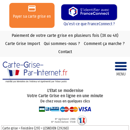
Payer sa carte grise en
3 ou 4 X
Qu’est-ce que FranceConnect ?
Paiement de votre carte grise en plusieurs fois (3X ou 4X)
Carte Grise Import
Qui sommes-nous ?
Comment ça marche ?
Contact
MENU
L'Etat se modernise
Votre Carte Grise en ligne en une minute
De chez vous en quelques clics
N° Agrément: 23965
N° Habilitation: 17030
Carte grise
>
Finistère (29)
>
LESNEVEN (29260)