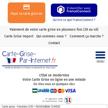
Payer sa carte grise en
3 ou 4 X
Qu’est-ce que FranceConnect ?
Paiement de votre carte grise en plusieurs fois (3X ou 4X)
Carte Grise Import
Qui sommes-nous ?
Comment ça marche ?
Contact
MENU
L'Etat se modernise
Votre Carte Grise en ligne en une minute
De chez vous en quelques clics
N° Agrément: 23965
N° Habilitation: 17030
Carte grise
>
Finistère (29)
>
PLOUIGNEAU (29610)