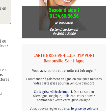
e en
Besoin d'aide ?
01.34.69.86.56
N° non surtaxé
Du Lundi au Samedi
de 8h30 à 20h00
) ou
devez
CARTE GRISE VEHICULE D'IMPORT
Ramonville-Saint-Agne
s de
Vous avez acheté votre
voiture à l'étranger
?
us
ctures
Commandez également en ligne en quelques minutes
votre carte grise pour un véhicule d'import.
Carte grise véhicule import
. Que ce soit en
 à
Allemagne, Belgique, Italie etc.. vous pouvez
commander votre carte grise en ligne.
Vous pouvez régler votre
carte grise de véhicule