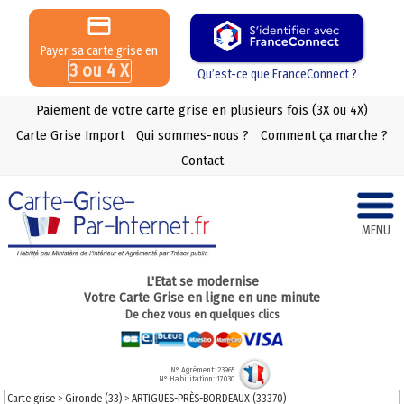
Payer sa carte grise en
3 ou 4 X
Qu’est-ce que FranceConnect ?
Paiement de votre carte grise en plusieurs fois (3X ou 4X)
Carte Grise Import
Qui sommes-nous ?
Comment ça marche ?
Contact
MENU
L'Etat se modernise
Votre Carte Grise en ligne en une minute
De chez vous en quelques clics
N° Agrément: 23965
N° Habilitation: 17030
Carte grise
>
Gironde (33)
>
ARTIGUES-PRÈS-BORDEAUX (33370)