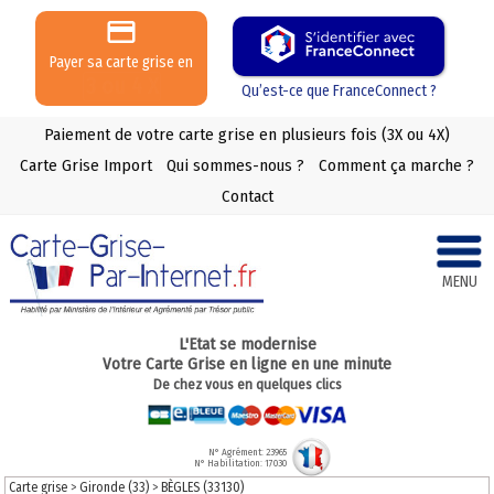
Payer sa carte grise en
3 ou 4 X
Qu’est-ce que FranceConnect ?
Paiement de votre carte grise en plusieurs fois (3X ou 4X)
Carte Grise Import
Qui sommes-nous ?
Comment ça marche ?
Contact
MENU
L'Etat se modernise
Votre Carte Grise en ligne en une minute
De chez vous en quelques clics
N° Agrément: 23965
N° Habilitation: 17030
Carte grise
>
Gironde (33)
>
BÈGLES (33130)