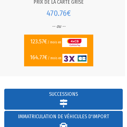
PRIX DE LA CARTE GRISE
470.76€
-- ou --
123.57€
/ mois en
164.77€
/ mois en
SUCCESSIONS
IMMATRICULATION DE VÉHICULES D'IMPORT