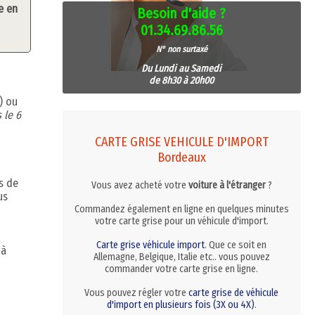
e en
Besoin d'aide ?
01.34.69.86.56
N° non surtaxé
Du Lundi au Samedi
de 8h30 à 20h00
) ou
 le 6
CARTE GRISE VEHICULE D'IMPORT
Bordeaux
s de
Vous avez acheté votre
voiture à l'étranger
?
us
Commandez également en ligne en quelques minutes
votre carte grise pour un véhicule d'import.
Carte grise véhicule import
. Que ce soit en
 à
Allemagne, Belgique, Italie etc.. vous pouvez
commander votre carte grise en ligne.
Vous pouvez régler votre
carte grise de véhicule
d'import en plusieurs fois (3X ou 4X)
.