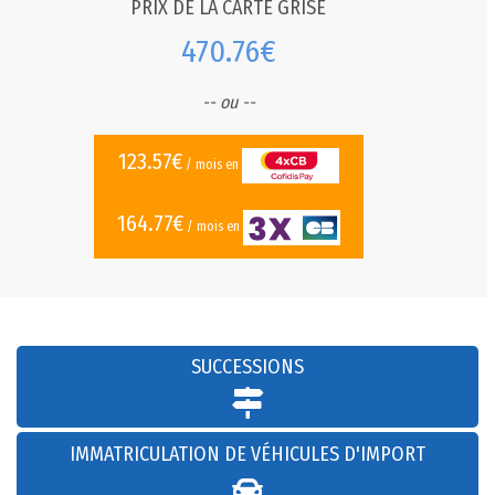
PRIX DE LA CARTE GRISE
470.76€
-- ou --
123.57€
/ mois en
164.77€
/ mois en
SUCCESSIONS
IMMATRICULATION DE VÉHICULES D'IMPORT