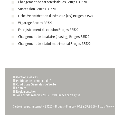
Changement de caractéristiques Bruges 33520
Succession Bruges 33520
Fiche d'Identification du véhicule (FIV) Bruges 33520
W garage Bruges 33520
Enregistrement de cession Bruges 33520
Changement de locataire (leasing) Bruges 33520
Changement de statut matrimonial Bruges 33520
Mentions légales
Politique de confidentialité
Conditions Générales de Vente
Contact
Règlementation
Tous droits réservés 2009 -
CVO France carte grise
Carte grise par internet
-
33520
-
Bruges
-
France
-
01.34.69.86.56
-
https://www.c