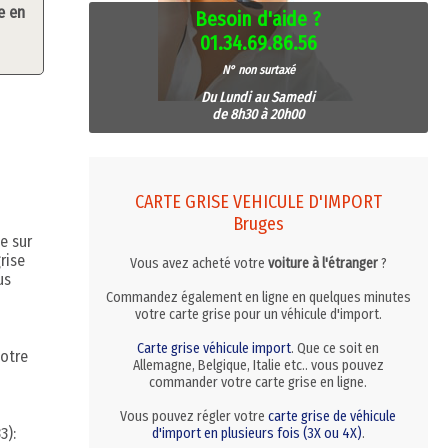
e en
Besoin d'aide ?
01.34.69.86.56
N° non surtaxé
Du Lundi au Samedi
de 8h30 à 20h00
CARTE GRISE VEHICULE D'IMPORT
Bruges
e sur
rise
Vous avez acheté votre
voiture à l'étranger
?
us
Commandez également en ligne en quelques minutes
votre carte grise pour un véhicule d'import.
Carte grise véhicule import
. Que ce soit en
votre
Allemagne, Belgique, Italie etc.. vous pouvez
commander votre carte grise en ligne.
Vous pouvez régler votre
carte grise de véhicule
3):
d'import en plusieurs fois (3X ou 4X)
.