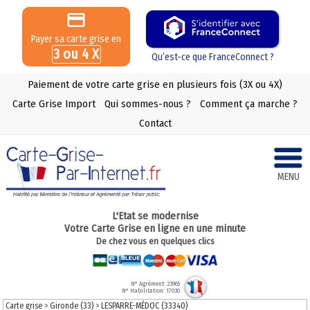
Payer sa carte grise en
3 ou 4 X
Qu’est-ce que FranceConnect ?
Paiement de votre carte grise en plusieurs fois (3X ou 4X)
Carte Grise Import
Qui sommes-nous ?
Comment ça marche ?
Contact
MENU
L'Etat se modernise
Votre Carte Grise en ligne en une minute
De chez vous en quelques clics
N° Agrément: 23965
N° Habilitation: 17030
Carte grise
>
Gironde (33)
>
LESPARRE-MÉDOC (33340)