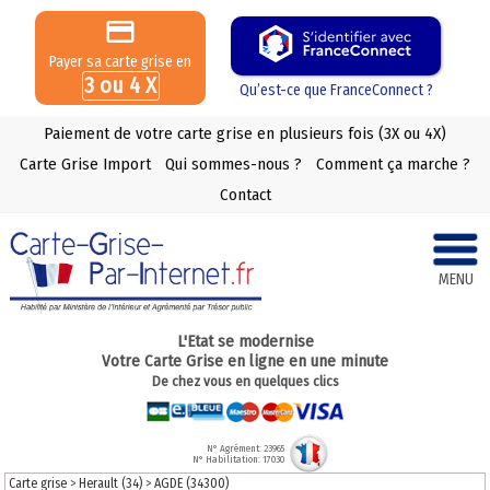
Payer sa carte grise en
3 ou 4 X
Qu’est-ce que FranceConnect ?
Paiement de votre carte grise en plusieurs fois (3X ou 4X)
Carte Grise Import
Qui sommes-nous ?
Comment ça marche ?
Contact
MENU
L'Etat se modernise
Votre Carte Grise en ligne en une minute
De chez vous en quelques clics
N° Agrément: 23965
N° Habilitation: 17030
Carte grise
>
Herault (34)
>
AGDE (34300)