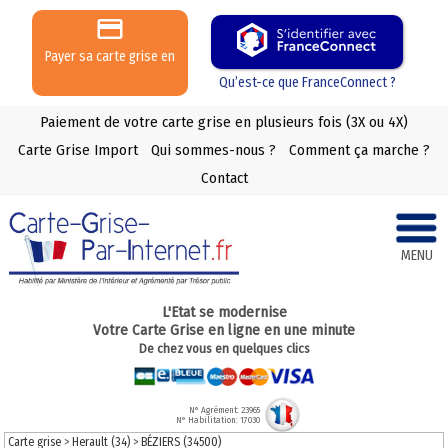
Payer sa carte grise en
3 ou 4 X
Qu’est-ce que FranceConnect ?
Paiement de votre carte grise en plusieurs fois (3X ou 4X)
Carte Grise Import
Qui sommes-nous ?
Comment ça marche ?
Contact
MENU
L'Etat se modernise
Votre Carte Grise en ligne en une minute
De chez vous en quelques clics
N° Agrément: 23965
N° Habilitation: 17030
Carte grise
>
Herault (34)
>
BÉZIERS (34500)