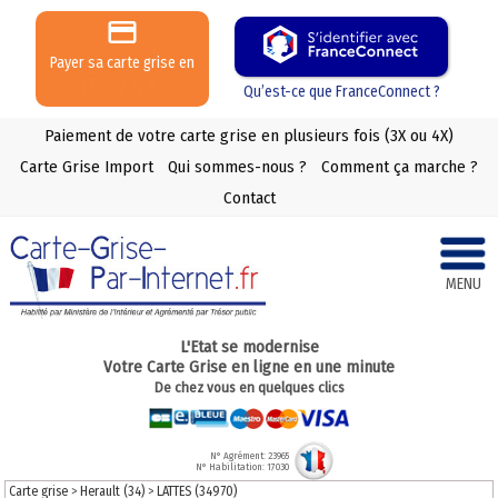
Payer sa carte grise en
3 ou 4 X
Qu’est-ce que FranceConnect ?
Paiement de votre carte grise en plusieurs fois (3X ou 4X)
Carte Grise Import
Qui sommes-nous ?
Comment ça marche ?
Contact
MENU
L'Etat se modernise
Votre Carte Grise en ligne en une minute
De chez vous en quelques clics
N° Agrément: 23965
N° Habilitation: 17030
Carte grise
>
Herault (34)
>
LATTES (34970)