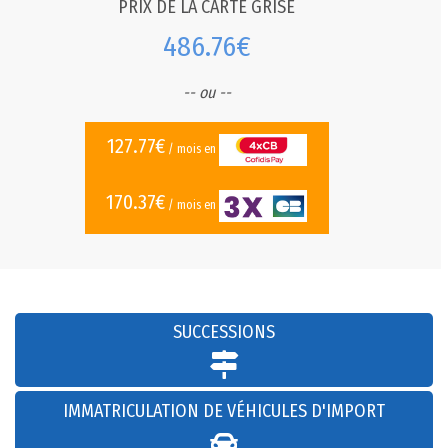
PRIX DE LA CARTE GRISE
486.76€
-- ou --
127.77€
/ mois en
170.37€
/ mois en
SUCCESSIONS
IMMATRICULATION DE VÉHICULES D'IMPORT