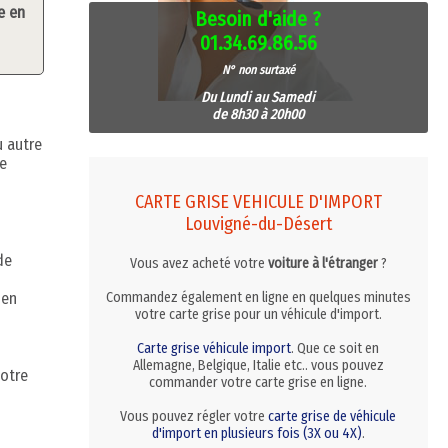
e en
Besoin d'aide ?
01.34.69.86.56
N° non surtaxé
Du Lundi au Samedi
de 8h30 à 20h00
u autre
le
CARTE GRISE VEHICULE D'IMPORT
Louvigné-du-Désert
de
Vous avez acheté votre
voiture à l'étranger
?
 en
Commandez également en ligne en quelques minutes
votre carte grise pour un véhicule d'import.
Carte grise véhicule import
. Que ce soit en
Allemagne, Belgique, Italie etc.. vous pouvez
votre
commander votre carte grise en ligne.
Vous pouvez régler votre
carte grise de véhicule
d'import en plusieurs fois (3X ou 4X)
.