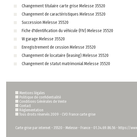
Changement titulaire carte grise Melesse 35520
Changement de caractéristiques Melesse 35520
Succession Melesse 35520
Fiche d'Identification du véhicule (FIV) Melesse 35520
W garage Melesse 35520
Enregistrement de cession Melesse 35520
Changement de locataire (leasing) Melesse 35520
Changement de statut matrimonial Melesse 35520
Mentions légales
Politique de confidentialité
Conditions Générales de Vente
Contact
Règlementation
Tous droits réservés 2009 -
CVO France carte grise
Carte grise par internet
-
35520
-
Melesse
-
France
-
01.34.69.86.56
-
https://www.