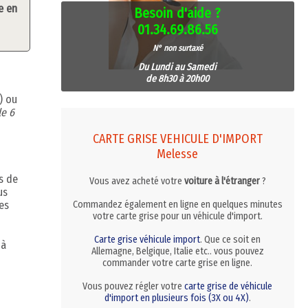
e en
Besoin d'aide ?
01.34.69.86.56
N° non surtaxé
Du Lundi au Samedi
de 8h30 à 20h00
) ou
le 6
CARTE GRISE VEHICULE D'IMPORT
Melesse
s de
Vous avez acheté votre
voiture à l'étranger
?
us
es
Commandez également en ligne en quelques minutes
votre carte grise pour un véhicule d'import.
Carte grise véhicule import
. Que ce soit en
 à
Allemagne, Belgique, Italie etc.. vous pouvez
commander votre carte grise en ligne.
Vous pouvez régler votre
carte grise de véhicule
d'import en plusieurs fois (3X ou 4X)
.