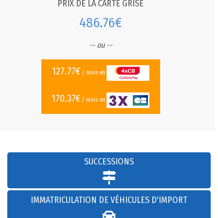
PRIX DE LA CARTE GRISE
486.76€
-- ou --
127.77€
/ mois en
170.37€
/ mois en
SUCCESSIONS
IMMATRICULATION DE VÉHICULES D'IMPORT