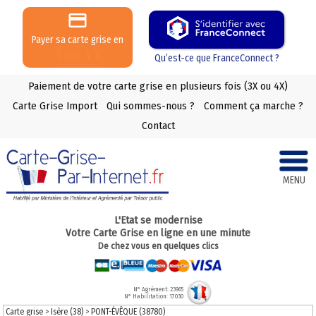
Payer sa carte grise en
3 ou 4 X
Qu’est-ce que FranceConnect ?
Paiement de votre carte grise en plusieurs fois (3X ou 4X)
Carte Grise Import
Qui sommes-nous ?
Comment ça marche ?
Contact
MENU
L'Etat se modernise
Votre Carte Grise en ligne en une minute
De chez vous en quelques clics
N° Agrément: 23965
N° Habilitation: 17030
Carte grise
>
Isère (38)
>
PONT-ÉVÊQUE (38780)