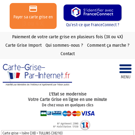
Payer sa carte grise en
3 ou 4 X
Qu’est-ce que FranceConnect ?
Paiement de votre carte grise en plusieurs fois (3X ou 4X)
Carte Grise Import
Qui sommes-nous ?
Comment ça marche ?
Contact
MENU
L'Etat se modernise
Votre Carte Grise en ligne en une minute
De chez vous en quelques clics
N° Agrément: 23965
N° Habilitation: 17030
Carte grise
>
Isère (38)
>
TULLINS (38210)