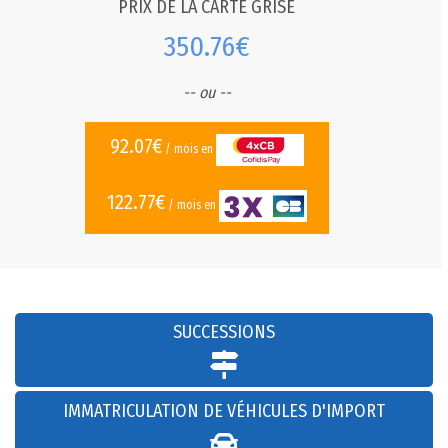
PRIX DE LA CARTE GRISE
350.76€
-- ou --
92.07€
/ mois en
122.77€
/ mois en
SUCCESSIONS
IMMATRICULATION DE VÉHICULES D'IMPORT