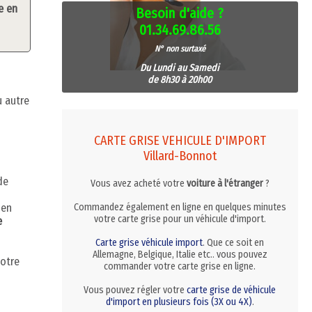
e en
Besoin d'aide ?
01.34.69.86.56
N° non surtaxé
Du Lundi au Samedi
de 8h30 à 20h00
u autre
CARTE GRISE VEHICULE D'IMPORT
Villard-Bonnot
de
Vous avez acheté votre
voiture à l'étranger
?
 en
Commandez également en ligne en quelques minutes
votre carte grise pour un véhicule d'import.
e
Carte grise véhicule import
. Que ce soit en
Allemagne, Belgique, Italie etc.. vous pouvez
votre
commander votre carte grise en ligne.
Vous pouvez régler votre
carte grise de véhicule
d'import en plusieurs fois (3X ou 4X)
.