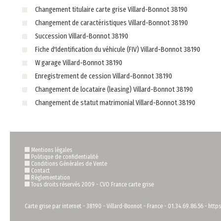
Changement titulaire carte grise Villard-Bonnot 38190
Changement de caractéristiques Villard-Bonnot 38190
Succession Villard-Bonnot 38190
Fiche d'Identification du véhicule (FIV) Villard-Bonnot 38190
W garage Villard-Bonnot 38190
Enregistrement de cession Villard-Bonnot 38190
Changement de locataire (leasing) Villard-Bonnot 38190
Changement de statut matrimonial Villard-Bonnot 38190
Mentions légales
Politique de confidentialité
Conditions Générales de Vente
Contact
Règlementation
Tous droits réservés 2009 -
CVO France carte grise
Carte grise par internet
-
38190
-
Villard-Bonnot
-
France
-
01.34.69.86.56
-
https