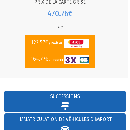
PRIX DE LA CARTE GRISE
470.76€
-- ou --
123.57€
/ mois en
164.77€
/ mois en
SUCCESSIONS
IMMATRICULATION DE VÉHICULES D'IMPORT