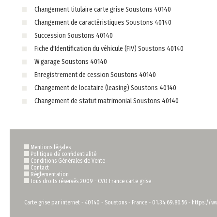
Changement titulaire carte grise Soustons 40140
Changement de caractéristiques Soustons 40140
Succession Soustons 40140
Fiche d'Identification du véhicule (FIV) Soustons 40140
W garage Soustons 40140
Enregistrement de cession Soustons 40140
Changement de locataire (leasing) Soustons 40140
Changement de statut matrimonial Soustons 40140
Mentions légales
Politique de confidentialité
Conditions Générales de Vente
Contact
Règlementation
Tous droits réservés 2009 -
CVO France carte grise
Carte grise par internet
-
40140
-
Soustons
-
France
-
01.34.69.86.56
-
https://ww