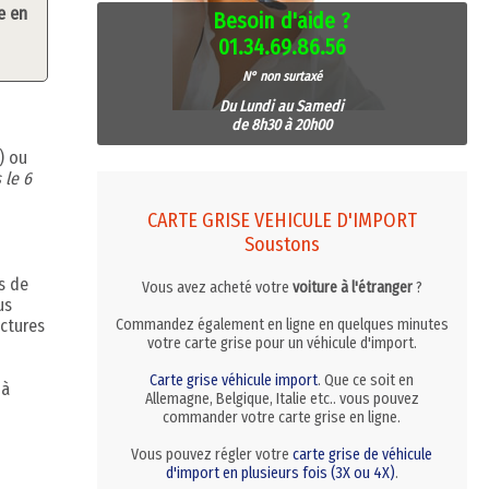
e en
Besoin d'aide ?
01.34.69.86.56
N° non surtaxé
Du Lundi au Samedi
de 8h30 à 20h00
) ou
 le 6
CARTE GRISE VEHICULE D'IMPORT
Soustons
s de
Vous avez acheté votre
voiture à l'étranger
?
us
ctures
Commandez également en ligne en quelques minutes
votre carte grise pour un véhicule d'import.
Carte grise véhicule import
. Que ce soit en
 à
Allemagne, Belgique, Italie etc.. vous pouvez
commander votre carte grise en ligne.
Vous pouvez régler votre
carte grise de véhicule
d'import en plusieurs fois (3X ou 4X)
.