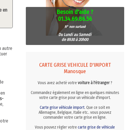
e en
Besoin d'aide ?
01.34.69.86.56
N° non surtaxé
Du Lundi au Samedi
de 8h30 à 20h00
u autre
tuer
CARTE GRISE VEHICULE D'IMPORT
Manosque
de
Vous avez acheté votre
voiture à l'étranger
?
 en
Commandez également en ligne en quelques minutes
votre carte grise pour un véhicule d'import.
s-
e,
Carte grise véhicule import
. Que ce soit en
Allemagne, Belgique, Italie etc.. vous pouvez
commander votre carte grise en ligne.
votre
Vous pouvez régler votre
carte grise de véhicule