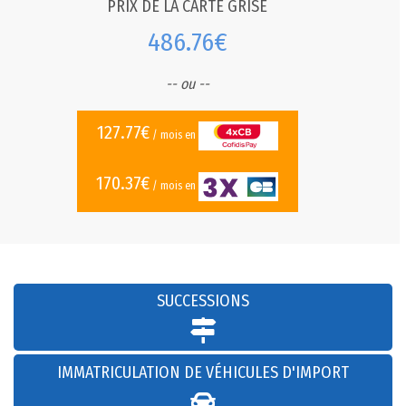
PRIX DE LA CARTE GRISE
486.76€
-- ou --
127.77€
/ mois en
170.37€
/ mois en
SUCCESSIONS
IMMATRICULATION DE VÉHICULES D'IMPORT