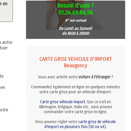
e en
Besoin d'aide ?
01.34.69.86.56
N° non surtaxé
Du Lundi au Samedi
de 8h30 à 20h00
u autre
tuer
CARTE GRISE VEHICULE D'IMPORT
Beaugency
de
Vous avez acheté votre
voiture à l'étranger
?
 en
Commandez également en ligne en quelques minutes
votre carte grise pour un véhicule d'import.
Carte grise véhicule import
. Que ce soit en
Allemagne, Belgique, Italie etc.. vous pouvez
votre
commander votre carte grise en ligne.
Vous pouvez régler votre
carte grise de véhicule
d'import en plusieurs fois (3X ou 4X)
.