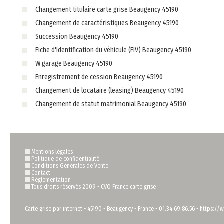
Changement titulaire carte grise Beaugency 45190
Changement de caractéristiques Beaugency 45190
Succession Beaugency 45190
Fiche d'Identification du véhicule (FIV) Beaugency 45190
W garage Beaugency 45190
Enregistrement de cession Beaugency 45190
Changement de locataire (leasing) Beaugency 45190
Changement de statut matrimonial Beaugency 45190
Mentions légales
Politique de confidentialité
Conditions Générales de Vente
Contact
Règlementation
Tous droits réservés 2009 -
CVO France carte grise
Carte grise par internet
-
45190
-
Beaugency
-
France
-
01.34.69.86.56
-
https://w