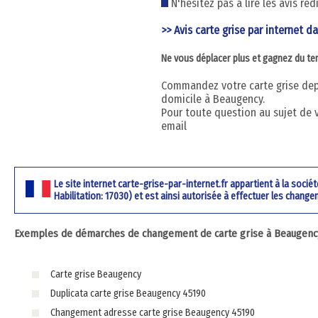
N'hésitez pas à lire les avis ré
>> Avis carte grise par internet da
Ne vous déplacer plus et gagnez du t
Commandez votre carte grise depu
domicile à Beaugency.
Pour toute question au sujet de 
email
Le site internet carte-grise-par-internet.fr appartient à la soci
Habilitation: 17030) et est ainsi autorisée à effectuer les change
Exemples de démarches de changement de carte grise à Beaugency 
Carte grise Beaugency
Duplicata carte grise Beaugency 45190
Changement adresse carte grise Beaugency 45190