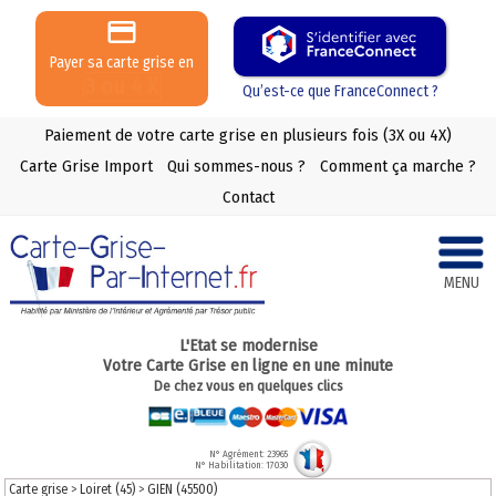
Payer sa carte grise en
3 ou 4 X
Qu’est-ce que FranceConnect ?
Paiement de votre carte grise en plusieurs fois (3X ou 4X)
Carte Grise Import
Qui sommes-nous ?
Comment ça marche ?
Contact
MENU
L'Etat se modernise
Votre Carte Grise en ligne en une minute
De chez vous en quelques clics
N° Agrément: 23965
N° Habilitation: 17030
Carte grise
>
Loiret (45)
>
GIEN (45500)