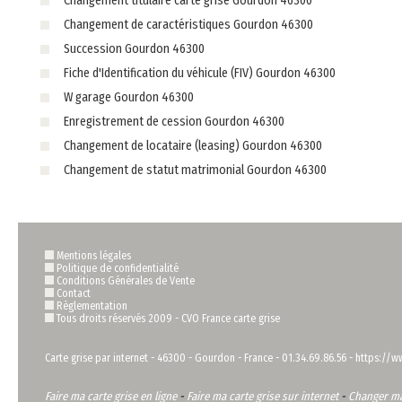
Changement titulaire carte grise Gourdon 46300
Changement de caractéristiques Gourdon 46300
Succession Gourdon 46300
Fiche d'Identification du véhicule (FIV) Gourdon 46300
W garage Gourdon 46300
Enregistrement de cession Gourdon 46300
Changement de locataire (leasing) Gourdon 46300
Changement de statut matrimonial Gourdon 46300
Mentions légales
Politique de confidentialité
Conditions Générales de Vente
Contact
Règlementation
Tous droits réservés 2009 -
CVO France carte grise
Carte grise par internet
-
46300
-
Gourdon
-
France
-
01.34.69.86.56
-
https://ww
Faire ma carte grise en ligne
-
Faire ma carte grise sur internet
-
Changer ma 