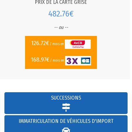
PRIX DE LA CARTE GRISE
482.76€
-- ou --
126.72€
/ mois en
168.97€
/ mois en
SUCCESSIONS
IMMATRICULATION DE VÉHICULES D'IMPORT