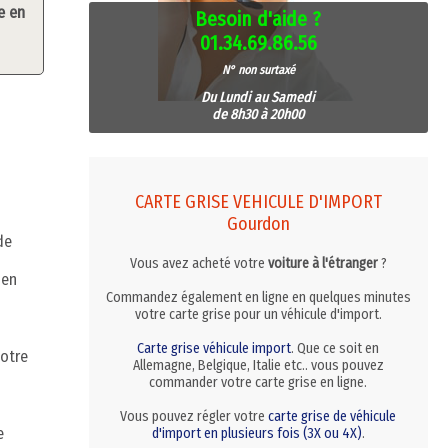
e en
Besoin d'aide ?
01.34.69.86.56
N° non surtaxé
Du Lundi au Samedi
de 8h30 à 20h00
CARTE GRISE VEHICULE D'IMPORT
Gourdon
de
Vous avez acheté votre
voiture à l'étranger
?
 en
Commandez également en ligne en quelques minutes
votre carte grise pour un véhicule d'import.
Carte grise véhicule import
. Que ce soit en
votre
Allemagne, Belgique, Italie etc.. vous pouvez
commander votre carte grise en ligne.
Vous pouvez régler votre
carte grise de véhicule
e
d'import en plusieurs fois (3X ou 4X)
.