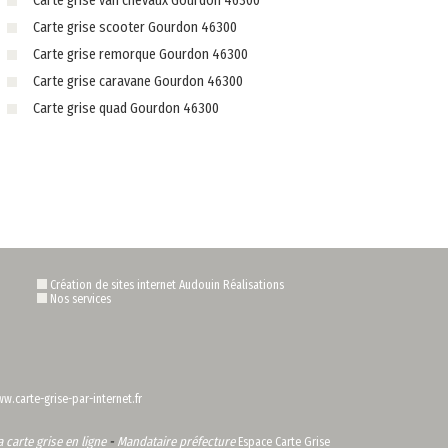
Carte grise van chevaux Gourdon 46300
Carte grise scooter Gourdon 46300
Carte grise remorque Gourdon 46300
Carte grise caravane Gourdon 46300
Carte grise quad Gourdon 46300
Création de sites internet Audouin Réalisations
Nos services
w.carte-grise-par-internet.fr
carte grise en ligne
-
Mandataire préfecture
Espace Carte Grise