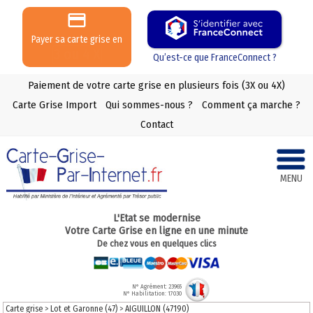
Payer sa carte grise en
3 ou 4 X
Qu’est-ce que FranceConnect ?
Paiement de votre carte grise en plusieurs fois (3X ou 4X)
Carte Grise Import
Qui sommes-nous ?
Comment ça marche ?
Contact
MENU
L'Etat se modernise
Votre Carte Grise en ligne en une minute
De chez vous en quelques clics
N° Agrément: 23965
N° Habilitation: 17030
Carte grise
>
Lot et Garonne (47)
>
AIGUILLON (47190)