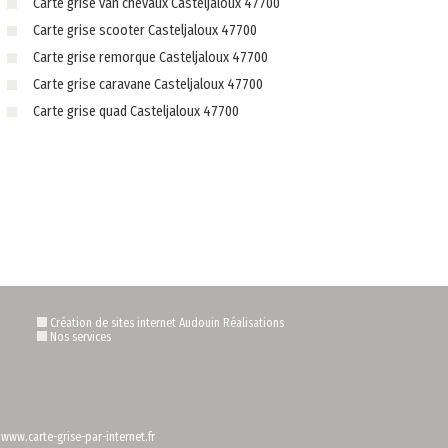
Carte grise van chevaux Casteljaloux 47700
Carte grise scooter Casteljaloux 47700
Carte grise remorque Casteljaloux 47700
Carte grise caravane Casteljaloux 47700
Carte grise quad Casteljaloux 47700
Création de sites internet Audouin Réalisations
Nos services
/www.carte-grise-par-internet.fr