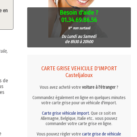
e en
Besoin d'aide ?
01.34.69.86.56
N° non surtaxé
Du Lundi au Samedi
de 8h30 à 20h00
ule,
CARTE GRISE VEHICULE D'IMPORT
Casteljaloux
s de
us
Vous avez acheté votre
voiture à l'étranger
?
es
Commandez également en ligne en quelques minutes
votre carte grise pour un véhicule d'import.
Carte grise véhicule import
. Que ce soit en
Allemagne, Belgique, Italie etc.. vous pouvez
commander votre carte grise en ligne.
e
Vous pouvez régler votre
carte grise de véhicule