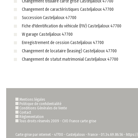
Changement titulaire carte grise Casteljaloux 47700
Changement de caractéristiques Casteljaloux 47700
Succession Casteljaloux 47700
Fiche d'Identification du véhicule (FIV) Casteljaloux 47700
W garage Casteljaloux 47700
Enregistrement de cession Casteljaloux 47700
Changement de locataire (leasing) Casteljaloux 47700
Changement de statut matrimonial Casteljaloux 47700
Mentions légales
Politique de confidentialité
Conditions Générales de Vente
Contact
Règlementation
Tous droits réservés 2009 -
CVO France carte grise
Carte grise par internet
-
47700
-
Casteljaloux
-
France
-
01.34.69.86.56
-
https:/