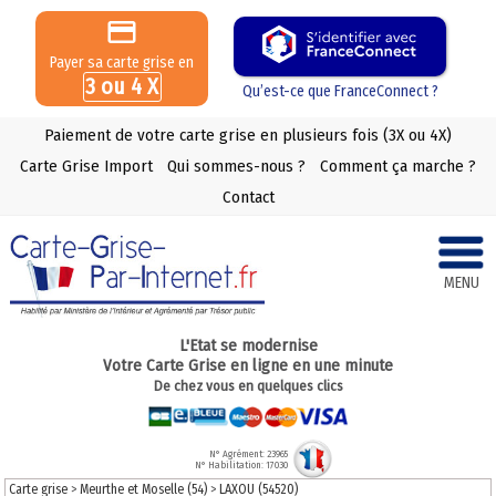
Payer sa carte grise en
3 ou 4 X
Qu’est-ce que FranceConnect ?
Paiement de votre carte grise en plusieurs fois (3X ou 4X)
Carte Grise Import
Qui sommes-nous ?
Comment ça marche ?
Contact
MENU
L'Etat se modernise
Votre Carte Grise en ligne en une minute
De chez vous en quelques clics
N° Agrément: 23965
N° Habilitation: 17030
Carte grise
>
Meurthe et Moselle (54)
>
LAXOU (54520)