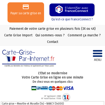
Payer sa carte grise en
3 ou 4 X
Qu’est-ce que FranceConnect ?
Paiement de votre carte grise en plusieurs fois (3X ou 4X)
Carte Grise Import
Qui sommes-nous ?
Comment ça marche ?
Contact
MENU
L'Etat se modernise
Votre Carte Grise en ligne en une minute
De chez vous en quelques clics
N° Agrément: 23965
N° Habilitation: 17030
Carte grise
>
Meurthe et Moselle (54)
>
NANCY (54000)