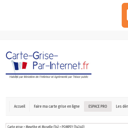
Accueil
Faire ma carte grise en ligne
ESPACE PRO
Les dé
Carte grise
>
Meurthe et Moselle (54)
>
POMPEY (54340)