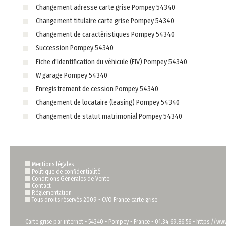
Changement adresse carte grise Pompey 54340
Changement titulaire carte grise Pompey 54340
Changement de caractéristiques Pompey 54340
Succession Pompey 54340
Fiche d'Identification du véhicule (FIV) Pompey 54340
W garage Pompey 54340
Enregistrement de cession Pompey 54340
Changement de locataire (leasing) Pompey 54340
Changement de statut matrimonial Pompey 54340
Mentions légales
Politique de confidentialité
Conditions Générales de Vente
Contact
Règlementation
Tous droits réservés 2009 -
CVO France carte grise
Carte grise par internet
-
54340
-
Pompey
-
France
-
01.34.69.86.56
-
https://www