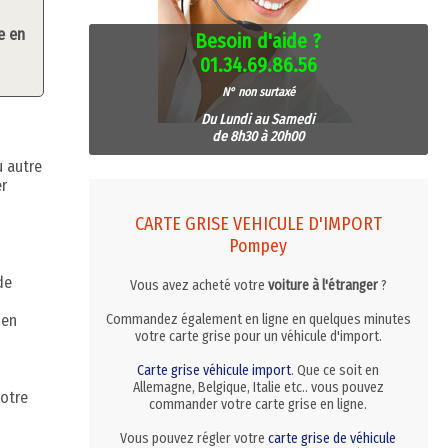
e en
Besoin d'aide ?
01.34.69.86.56
N° non surtaxé
Du Lundi au Samedi
de 8h30 à 20h00
u autre
er
CARTE GRISE VEHICULE D'IMPORT
Pompey
de
Vous avez acheté votre
voiture à l'étranger
?
 en
Commandez également en ligne en quelques minutes
votre carte grise pour un véhicule d'import.
Carte grise véhicule import
. Que ce soit en
Allemagne, Belgique, Italie etc.. vous pouvez
votre
commander votre carte grise en ligne.
Vous pouvez régler votre
carte grise de véhicule