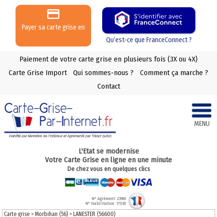
Payer sa carte grise en
3 ou 4 X
Qu’est-ce que FranceConnect ?
Paiement de votre carte grise en plusieurs fois (3X ou 4X)
Carte Grise Import
Qui sommes-nous ?
Comment ça marche ?
Contact
MENU
L'Etat se modernise
Votre Carte Grise en ligne en une minute
De chez vous en quelques clics
N° Agrément: 23965
N° Habilitation: 17030
Carte grise
>
Morbihan (56)
>
LANESTER (56600)