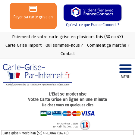
Payer sa carte grise en
3 ou 4 X
Qu’est-ce que FranceConnect ?
Paiement de votre carte grise en plusieurs fois (3X ou 4X)
Carte Grise Import
Qui sommes-nous ?
Comment ça marche ?
Contact
MENU
L'Etat se modernise
Votre Carte Grise en ligne en une minute
De chez vous en quelques clics
N° Agrément: 23965
N° Habilitation: 17030
Carte grise
>
Morbihan (56)
>
PLOUAY (56240)