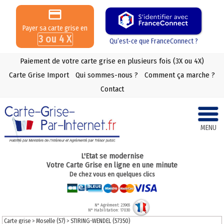
Payer sa carte grise en
3 ou 4 X
Qu’est-ce que FranceConnect ?
Paiement de votre carte grise en plusieurs fois (3X ou 4X)
Carte Grise Import
Qui sommes-nous ?
Comment ça marche ?
Contact
MENU
L'Etat se modernise
Votre Carte Grise en ligne en une minute
De chez vous en quelques clics
N° Agrément: 23965
N° Habilitation: 17030
Carte grise
>
Moselle (57)
>
STIRING-WENDEL (57350)