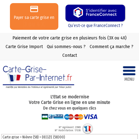
Payer sa carte grise en
3 ou 4 X
Qu’est-ce que FranceConnect ?
Paiement de votre carte grise en plusieurs fois (3X ou 4X)
Carte Grise Import
Qui sommes-nous ?
Comment ça marche ?
Contact
MENU
L'Etat se modernise
Votre Carte Grise en ligne en une minute
De chez vous en quelques clics
N° Agrément: 23965
N° Habilitation: 17030
Carte grise
>
Nièvre (58)
>
DECIZE (58300)