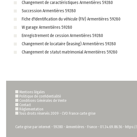
Changement de caractéristiques Armentières 59280
Succession Armentières 59280
Fiche d'Identification du véhicule (FIV) Armentières 59280
W garage Armentières 59280
Enregistrement de cession Armentières 59280
Changement de locataire (leasing) Armentières 59280
Changement de statut matrimonial Armentières 59280
Mentions légales
Politique de confidentialité
Conditions Générales de Vente
Contact
Règlementation
Tous droits réservés 2009 -
CVO France carte grise
Carte grise par internet
-
59280
-
Armentières
-
France
-
01.34.69.86.56
-
https:/