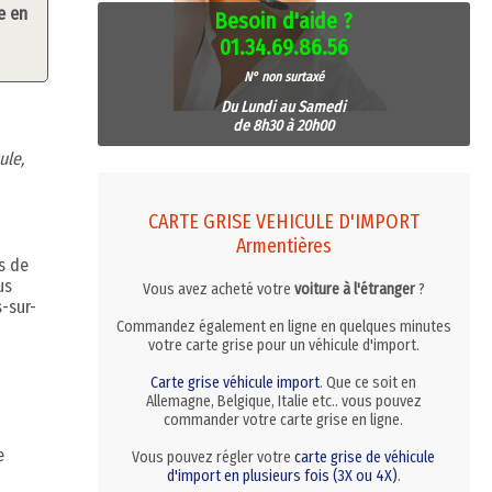
e en
Besoin d'aide ?
01.34.69.86.56
N° non surtaxé
Du Lundi au Samedi
de 8h30 à 20h00
ule,
CARTE GRISE VEHICULE D'IMPORT
Armentières
s de
us
Vous avez acheté votre
voiture à l'étranger
?
-sur-
Commandez également en ligne en quelques minutes
votre carte grise pour un véhicule d'import.
Carte grise véhicule import
. Que ce soit en
Allemagne, Belgique, Italie etc.. vous pouvez
commander votre carte grise en ligne.
e
Vous pouvez régler votre
carte grise de véhicule
d'import en plusieurs fois (3X ou 4X)
.