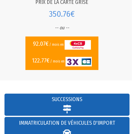
PRIX DE LA CARTE GRISE
350.76€
-- ou --
92.07€
/ mois en
122.77€
/ mois en
SUCCESSIONS
IMMATRICULATION DE VÉHICULES D'IMPORT