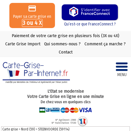
Payer sa carte grise en
3 ou 4 X
Qu’est-ce que FranceConnect ?
Paiement de votre carte grise en plusieurs fois (3X ou 4X)
Carte Grise Import
Qui sommes-nous ?
Comment ça marche ?
Contact
MENU
L'Etat se modernise
Votre Carte Grise en ligne en une minute
De chez vous en quelques clics
N° Agrément: 23965
N° Habilitation: 17030
Carte grise
>
Nord (59)
>
STEENVOORDE (59114)