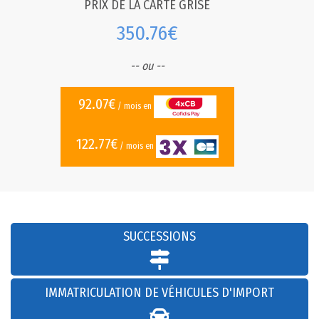
PRIX DE LA CARTE GRISE
350.76€
-- ou --
92.07€
/ mois en
122.77€
/ mois en
SUCCESSIONS
IMMATRICULATION DE VÉHICULES D'IMPORT