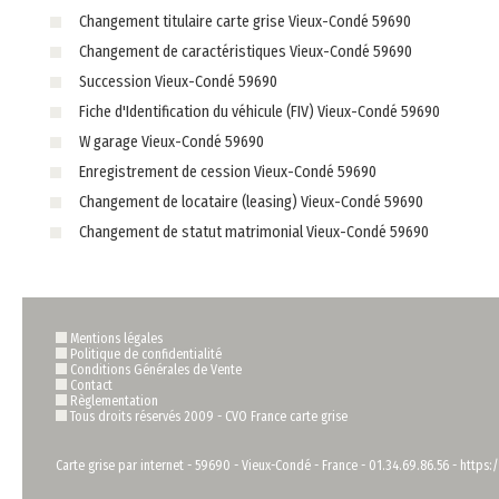
Changement titulaire carte grise Vieux-Condé 59690
Changement de caractéristiques Vieux-Condé 59690
Succession Vieux-Condé 59690
Fiche d'Identification du véhicule (FIV) Vieux-Condé 59690
W garage Vieux-Condé 59690
Enregistrement de cession Vieux-Condé 59690
Changement de locataire (leasing) Vieux-Condé 59690
Changement de statut matrimonial Vieux-Condé 59690
Mentions légales
Politique de confidentialité
Conditions Générales de Vente
Contact
Règlementation
Tous droits réservés 2009 -
CVO France carte grise
Carte grise par internet
-
59690
-
Vieux-Condé
-
France
-
01.34.69.86.56
-
https:/