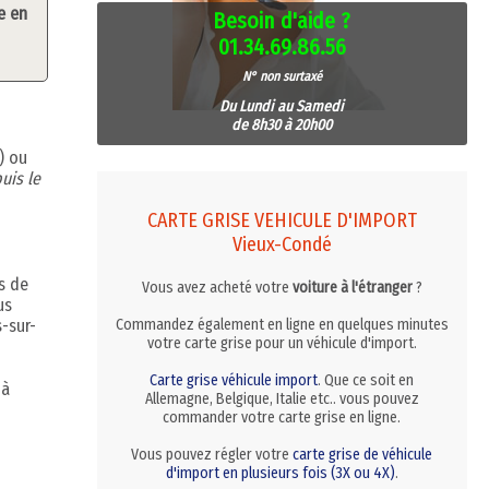
e en
Besoin d'aide ?
01.34.69.86.56
N° non surtaxé
Du Lundi au Samedi
de 8h30 à 20h00
) ou
uis le
CARTE GRISE VEHICULE D'IMPORT
Vieux-Condé
s de
Vous avez acheté votre
voiture à l'étranger
?
us
-sur-
Commandez également en ligne en quelques minutes
votre carte grise pour un véhicule d'import.
Carte grise véhicule import
. Que ce soit en
 à
Allemagne, Belgique, Italie etc.. vous pouvez
commander votre carte grise en ligne.
Vous pouvez régler votre
carte grise de véhicule
d'import en plusieurs fois (3X ou 4X)
.