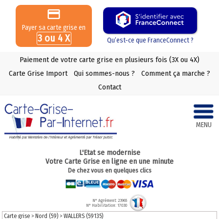
Payer sa carte grise en
3 ou 4 X
Qu’est-ce que FranceConnect ?
Paiement de votre carte grise en plusieurs fois (3X ou 4X)
Carte Grise Import
Qui sommes-nous ?
Comment ça marche ?
Contact
MENU
L'Etat se modernise
Votre Carte Grise en ligne en une minute
De chez vous en quelques clics
N° Agrément: 23965
N° Habilitation: 17030
Carte grise
>
Nord (59)
>
WALLERS (59135)