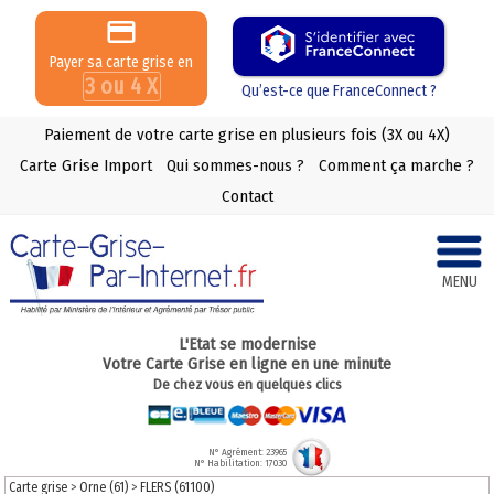
Payer sa carte grise en
3 ou 4 X
Qu’est-ce que FranceConnect ?
Paiement de votre carte grise en plusieurs fois (3X ou 4X)
Carte Grise Import
Qui sommes-nous ?
Comment ça marche ?
Contact
MENU
L'Etat se modernise
Votre Carte Grise en ligne en une minute
De chez vous en quelques clics
N° Agrément: 23965
N° Habilitation: 17030
Carte grise
>
Orne (61)
>
FLERS (61100)