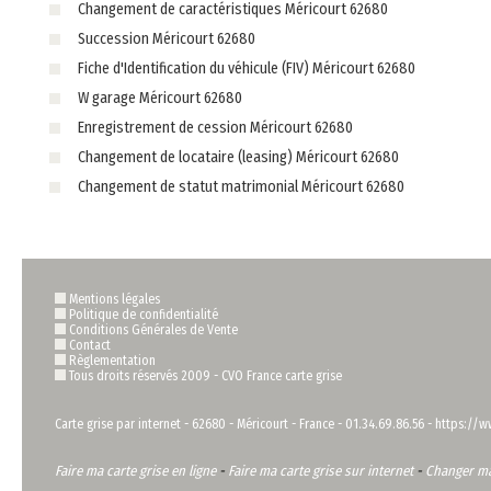
Changement de caractéristiques Méricourt 62680
Succession Méricourt 62680
Fiche d'Identification du véhicule (FIV) Méricourt 62680
W garage Méricourt 62680
Enregistrement de cession Méricourt 62680
Changement de locataire (leasing) Méricourt 62680
Changement de statut matrimonial Méricourt 62680
Mentions légales
Politique de confidentialité
Conditions Générales de Vente
Contact
Règlementation
Tous droits réservés 2009 -
CVO France carte grise
Carte grise par internet
-
62680
-
Méricourt
-
France
-
01.34.69.86.56
-
https://ww
Faire ma carte grise en ligne
-
Faire ma carte grise sur internet
-
Changer ma 