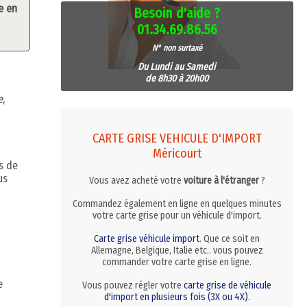
e en
Besoin d'aide ?
01.34.69.86.56
N° non surtaxé
Du Lundi au Samedi
de 8h30 à 20h00
e,
CARTE GRISE VEHICULE D'IMPORT
Méricourt
s de
us
Vous avez acheté votre
voiture à l'étranger
?
Commandez également en ligne en quelques minutes
votre carte grise pour un véhicule d'import.
Carte grise véhicule import
. Que ce soit en
Allemagne, Belgique, Italie etc.. vous pouvez
commander votre carte grise en ligne.
e
Vous pouvez régler votre
carte grise de véhicule
d'import en plusieurs fois (3X ou 4X)
.