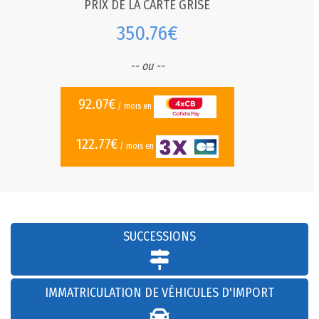
PRIX DE LA CARTE GRISE
350.76€
-- ou --
92.07€
/ mois en
122.77€
/ mois en
SUCCESSIONS
IMMATRICULATION DE VÉHICULES D'IMPORT