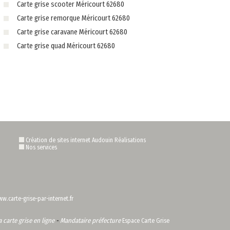
Carte grise scooter Méricourt 62680
Carte grise remorque Méricourt 62680
Carte grise caravane Méricourt 62680
Carte grise quad Méricourt 62680
Création de sites internet Audouin Réalisations
Nos services
w.carte-grise-par-internet.fr
carte grise en ligne
-
Mandataire préfecture
Espace Carte Grise