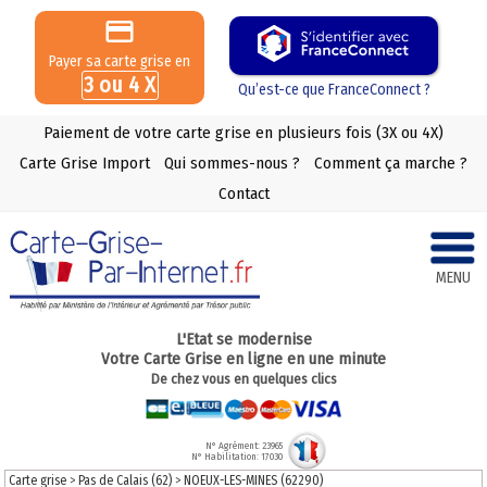
Payer sa carte grise en
3 ou 4 X
Qu’est-ce que FranceConnect ?
Paiement de votre carte grise en plusieurs fois (3X ou 4X)
Carte Grise Import
Qui sommes-nous ?
Comment ça marche ?
Contact
MENU
L'Etat se modernise
Votre Carte Grise en ligne en une minute
De chez vous en quelques clics
N° Agrément: 23965
N° Habilitation: 17030
Carte grise
>
Pas de Calais (62)
>
NOEUX-LES-MINES (62290)