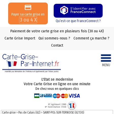
Payer sa carte grise en
3 ou 4 X
Qu’est-ce que FranceConnect ?
Paiement de votre carte grise en plusieurs fois (3X ou 4X)
Carte Grise Import
Qui sommes-nous ?
Comment ça marche ?
Contact
MENU
L'Etat se modernise
Votre Carte Grise en ligne en une minute
De chez vous en quelques clics
N° Agrément: 23965
N° Habilitation: 17030
Carte grise
>
Pas de Calais (62)
>
SAINT-POL-SUR-TERNOISE (62130)