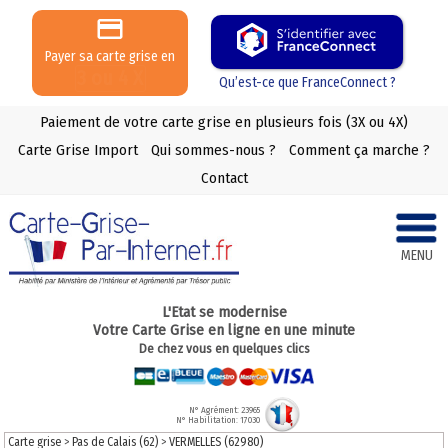
Payer sa carte grise en
3 ou 4 X
Qu’est-ce que FranceConnect ?
Paiement de votre carte grise en plusieurs fois (3X ou 4X)
Carte Grise Import
Qui sommes-nous ?
Comment ça marche ?
Contact
MENU
L'Etat se modernise
Votre Carte Grise en ligne en une minute
De chez vous en quelques clics
N° Agrément: 23965
N° Habilitation: 17030
Carte grise
>
Pas de Calais (62)
>
VERMELLES (62980)