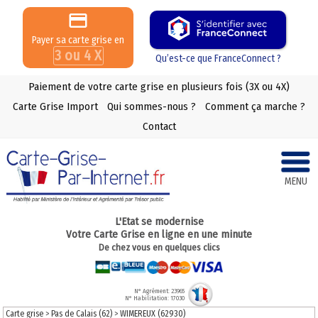
Payer sa carte grise en
3 ou 4 X
Qu’est-ce que FranceConnect ?
Paiement de votre carte grise en plusieurs fois (3X ou 4X)
Carte Grise Import
Qui sommes-nous ?
Comment ça marche ?
Contact
MENU
L'Etat se modernise
Votre Carte Grise en ligne en une minute
De chez vous en quelques clics
N° Agrément: 23965
N° Habilitation: 17030
Carte grise
>
Pas de Calais (62)
>
WIMEREUX (62930)