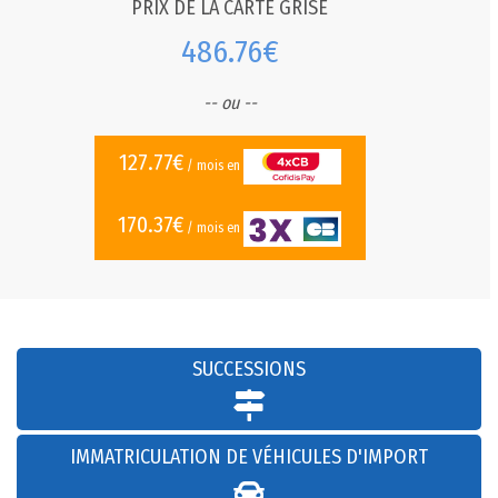
PRIX DE LA CARTE GRISE
486.76€
-- ou --
127.77€
/ mois en
170.37€
/ mois en
SUCCESSIONS
IMMATRICULATION DE VÉHICULES D'IMPORT