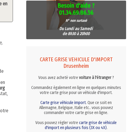
e en
Besoin d'aide ?
01.34.69.86.56
N° non surtaxé
Du Lundi au Samedi
de 8h30 à 20h00
e,
CARTE GRISE VEHICULE D'IMPORT
Drusenheim
de
Vous avez acheté votre
voiture à l'étranger
?
 en
urg
Commandez également en ligne en quelques minutes
votre carte grise pour un véhicule d'import.
tat,
Carte grise véhicule import
. Que ce soit en
Allemagne, Belgique, Italie etc.. vous pouvez
votre
commander votre carte grise en ligne.
Vous pouvez régler votre
carte grise de véhicule
d'import en plusieurs fois (3X ou 4X)
.