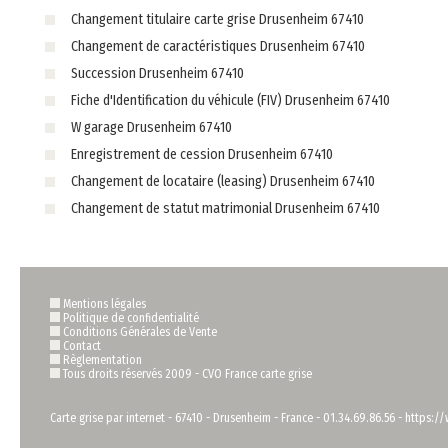
Changement titulaire carte grise Drusenheim 67410
Changement de caractéristiques Drusenheim 67410
Succession Drusenheim 67410
Fiche d'Identification du véhicule (FIV) Drusenheim 67410
W garage Drusenheim 67410
Enregistrement de cession Drusenheim 67410
Changement de locataire (leasing) Drusenheim 67410
Changement de statut matrimonial Drusenheim 67410
Mentions légales
Politique de confidentialité
Conditions Générales de Vente
Contact
Règlementation
Tous droits réservés 2009 -
CVO France carte grise
Carte grise par internet
-
67410
-
Drusenheim
-
France
-
01.34.69.86.56
-
https://