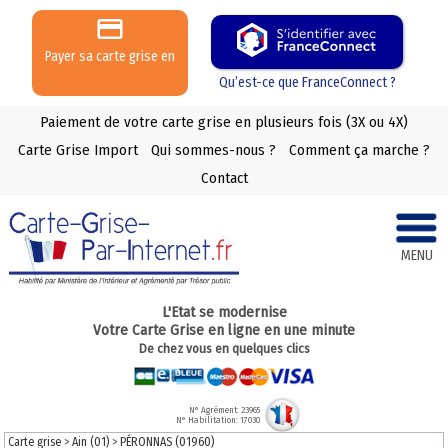
Payer sa carte grise en
3 ou 4 X
Qu’est-ce que FranceConnect ?
Paiement de votre carte grise en plusieurs fois (3X ou 4X)
Carte Grise Import
Qui sommes-nous ?
Comment ça marche ?
Contact
MENU
L'Etat se modernise
Votre Carte Grise en ligne en une minute
De chez vous en quelques clics
N° Agrément: 23965
N° Habilitation: 17030
Carte grise
>
Ain (01)
>
PÉRONNAS (01960)