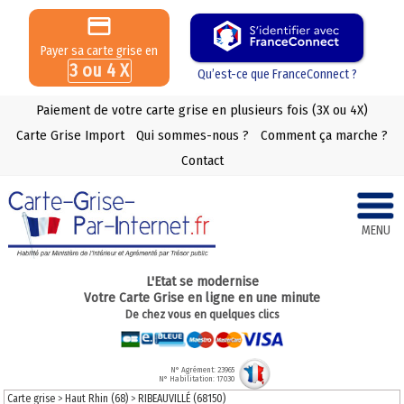
Payer sa carte grise en
3 ou 4 X
Qu’est-ce que FranceConnect ?
Paiement de votre carte grise en plusieurs fois (3X ou 4X)
Carte Grise Import
Qui sommes-nous ?
Comment ça marche ?
Contact
MENU
L'Etat se modernise
Votre Carte Grise en ligne en une minute
De chez vous en quelques clics
N° Agrément: 23965
N° Habilitation: 17030
Carte grise
>
Haut Rhin (68)
>
RIBEAUVILLÉ (68150)