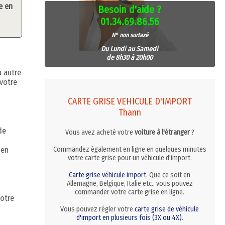
e en
Besoin d'aide ?
01.34.69.86.56
N° non surtaxé
Du Lundi au Samedi
de 8h30 à 20h00
u autre
 votre
CARTE GRISE VEHICULE D'IMPORT
Thann
de
Vous avez acheté votre
voiture à l'étranger
?
 en
Commandez également en ligne en quelques minutes
votre carte grise pour un véhicule d'import.
Carte grise véhicule import
. Que ce soit en
Allemagne, Belgique, Italie etc.. vous pouvez
commander votre carte grise en ligne.
votre
Vous pouvez régler votre
carte grise de véhicule
d'import en plusieurs fois (3X ou 4X)
.