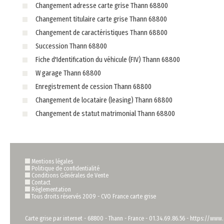
Changement adresse carte grise Thann 68800
Changement titulaire carte grise Thann 68800
Changement de caractéristiques Thann 68800
Succession Thann 68800
Fiche d'Identification du véhicule (FIV) Thann 68800
W garage Thann 68800
Enregistrement de cession Thann 68800
Changement de locataire (leasing) Thann 68800
Changement de statut matrimonial Thann 68800
Mentions légales
Politique de confidentialité
Conditions Générales de Vente
Contact
Règlementation
Tous droits réservés 2009 -
CVO France carte grise
Carte grise par internet
-
68800
-
Thann
-
France
-
01.34.69.86.56
-
https://www.c