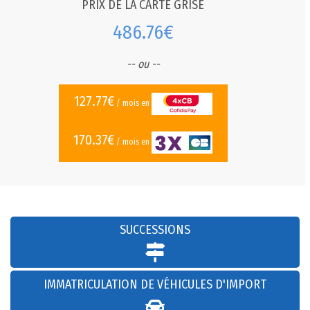
PRIX DE LA CARTE GRISE
486.76€
-- ou --
127.77€
/ mois en
170.37€
/ mois en
SUCCESSIONS
IMMATRICULATION DE VÉHICULES D'IMPORT