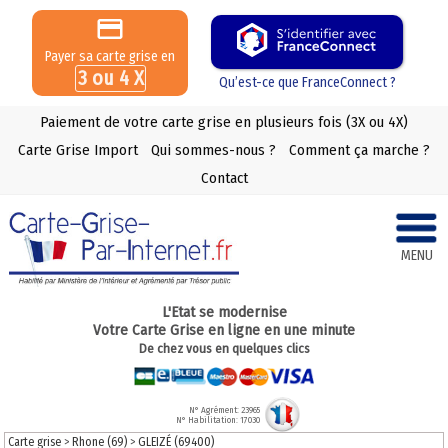
Payer sa carte grise en
3 ou 4 X
Qu’est-ce que FranceConnect ?
Paiement de votre carte grise en plusieurs fois (3X ou 4X)
Carte Grise Import
Qui sommes-nous ?
Comment ça marche ?
Contact
MENU
L'Etat se modernise
Votre Carte Grise en ligne en une minute
De chez vous en quelques clics
N° Agrément: 23965
N° Habilitation: 17030
Carte grise
>
Rhone (69)
>
GLEIZÉ (69400)